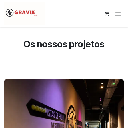
Pular para o conteúdo
Os nossos projetos