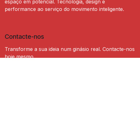
espaço em potencial. Tecnologia, design e
performance ao serviço do movimento inteligente.
Contacte-nos
Transforme a sua ideia num ginásio real. Contacte-nos
hoje mesmo.
Contacte-nos
gravikfit@gravikfit.com
+34 673 530 572
Copyright © Gravik Fit