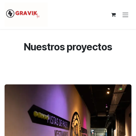
Ir al contenido
Nuestros proyectos