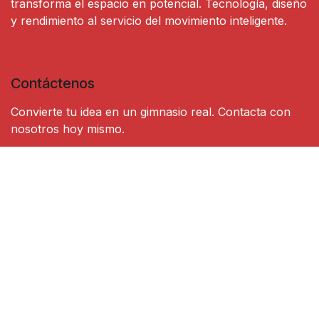
transforma el espacio en potencial. Tecnología, diseño
y rendimiento al servicio del movimiento inteligente.
Contáctenos
Convierte tu idea en un gimnasio real. Contacta con
nosotros hoy mismo.
Contáctenos
gravikfit@gravikfit.com
+34 673 530 572
Copyright © Gravik Fit