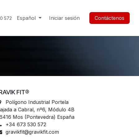
Blog
Español
Iniciar sesión
Contáctenos
30 572
RAVIK FIT®
Polígono Industrial Portela
ajada a Cabral, nº6, Módulo 4B
6416 Mos (Pontevedra) España
+34 673 530 572
gravikfit@gravikfit.com