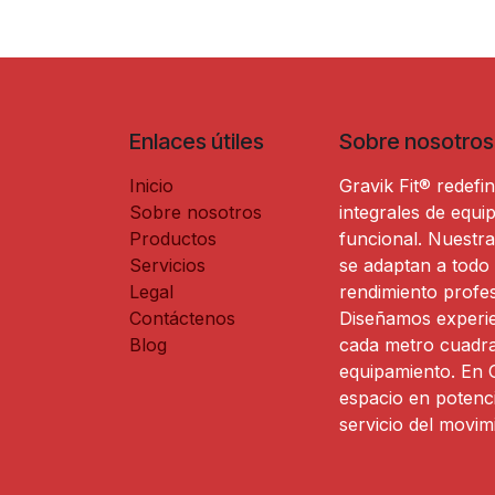
Enlaces útiles
Sobre nosotros
Inicio
Gravik Fit® redefi
Sobre nosotros
integrales de equi
Productos
funcional. Nuestr
Servicios
se adaptan a todo
Legal
rendimiento profesi
Contáctenos
Diseñamos experie
Blog
cada metro cuadra
equipamiento. En G
espacio en potenci
servicio del movimi