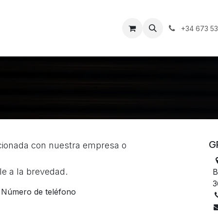
neas Gravik Fit
Tienda
Proyectos
Diseña tu espacio
+34 673 5
G
acionada con nuestra empresa o
e a la brevedad.
B
3
Número de teléfono