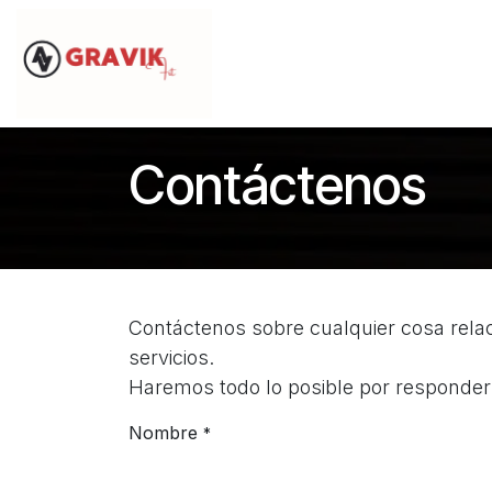
Ir al contenido
Inicio
Qué es Gravik Fit
Lí
Contáctenos
Contáctenos sobre cualquier cosa rel
servicios.
Haremos todo lo posible por responderl
Nombre
*